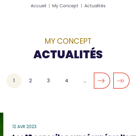
Accueil
My Concept
Actualités
MY CONCEPT
ACTUALITÉS
Page
1
Page
2
Page
3
Page
4
…
courante
12 AVR 2023