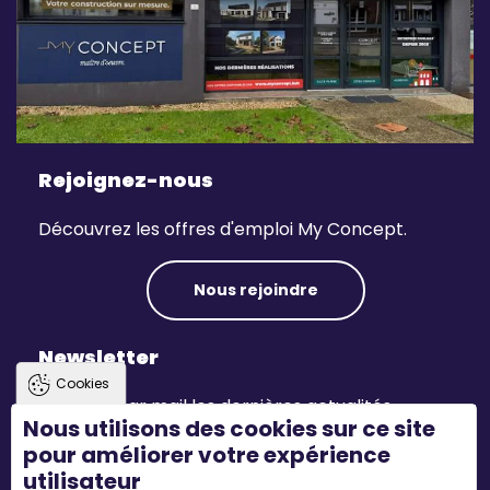
Rejoignez-nous
Découvrez les offres d'emploi My Concept.
Nous rejoindre
Newsletter
Cookies
Recevez par mail les dernières actualités.
Nous utilisons des cookies sur ce site
pour améliorer votre expérience
S'inscrire
utilisateur