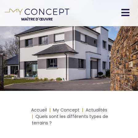
Aller
au
contenu
Navigation
principal
principale
Fil
Accueil
My Concept
Actualités
d'Ariane
Quels sont les différents types de
terrains ?