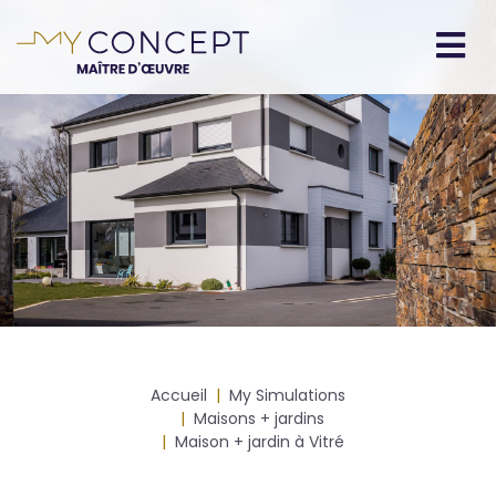
Aller
au
contenu
Navigation
principal
principale
Fil
Accueil
My Simulations
d'Ariane
Maisons + jardins
Maison + jardin à Vitré