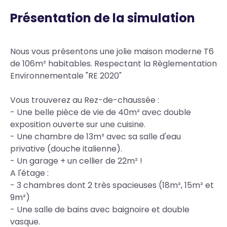
Présentation de la simulation
Body
Nous vous présentons une jolie maison moderne T6
de 106m² habitables. Respectant la Règlementation
Environnementale "RE 2020"
Vous trouverez au Rez-de-chaussée :
- Une belle pièce de vie de 40m² avec double
exposition ouverte sur une cuisine.
- Une chambre de 13m² avec sa salle d'eau
privative (douche italienne).
- Un garage + un cellier de 22m² !
A l'étage :
- 3 chambres dont 2 très spacieuses (18m², 15m² et
9m²)
- Une salle de bains avec baignoire et double
vasque.