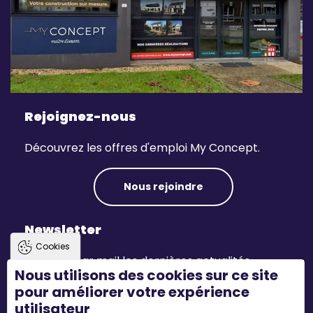
Rejoignez-nous
Découvrez les offres d'emploi My Concept.
Nous rejoindre
Newsletter
Cookies
Recevez par mail les dernières actualités.
Nous utilisons des cookies sur ce site
pour améliorer votre expérience
S'inscrire
utilisateur