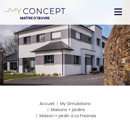
Aller
au
contenu
Navigation
principal
principale
Fil
Accueil
My Simulations
d'Ariane
Maisons + jardins
Maison + jardin à La Fresnais