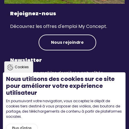
Rejoignez-nous
Découvrez les offres d'emploi My Concept.
Nous rejoindre
Newsletter
Cookies
Recevez par mail les dernières actualités.
Nous utilisons des cookies sur ce site
pour améliorer votre expérience
S'inscrire
utilisateur
En poursuivant votre navigation, vous acceptez le dépôt de
Suivez-nous
cookies tiers destiné à vous proposer des vidéos, des boutons de
partage, des téléchargements de contenu à partir de plateformes
sociales.
Plus d'infos