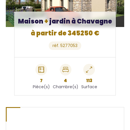
Maison
+
jardin à Chavagne
à partir de 345250 €
réf. 5277053
7
4
113
Pièce(s)
Chambre(s)
Surface