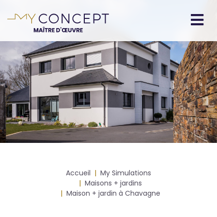
Aller
au
contenu
Navigation
principal
principale
Fil
Accueil
My Simulations
d'Ariane
Maisons + jardins
Maison + jardin à Chavagne