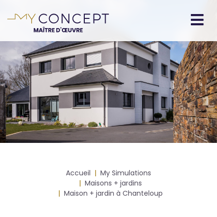
Aller
au
contenu
Navigation
principal
principale
Fil
Accueil
My Simulations
d'Ariane
Maisons + jardins
Maison + jardin à Chanteloup