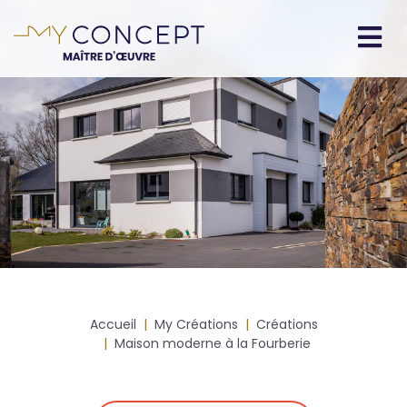
Aller
au
contenu
Navigation
principal
principale
Fil
Accueil
My Créations
Créations
d'Ariane
Maison moderne à la Fourberie