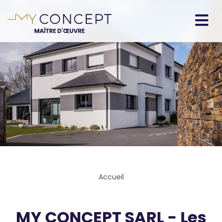
Aller
au
contenu
Navigation
principal
principale
Fil
Accueil
d'Ariane
MY CONCEPT SARL - Les
Body