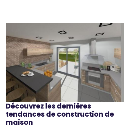
Image
Image
Découvrez les dernières
Texte
tendances de construction de
maison