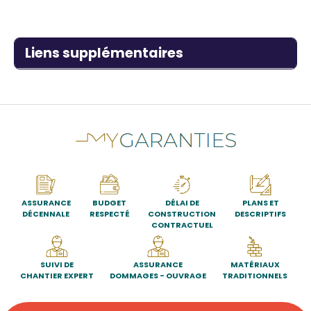
Titre
Liens supplémentaires
ASSURANCE
BUDGET
DÉLAI DE
PLANS ET
DÉCENNALE
RESPECTÉ
CONSTRUCTION
DESCRIPTIFS
CONTRACTUEL
SUIVI DE
ASSURANCE
MATÉRIAUX
CHANTIER EXPERT
DOMMAGES - OUVRAGE
TRADITIONNELS