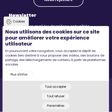
Newsletter
Cookies
Recevez par mail les dernières actualités.
Nous utilisons des cookies sur ce site
pour améliorer votre expérience
S'inscrire
utilisateur
En poursuivant votre navigation, vous acceptez le dépôt de
Suivez-nous
cookies tiers destiné à vous proposer des vidéos, des boutons de
partage, des téléchargements de contenu à partir de plateformes
sociales.
Plus d'infos
Tout accepter
Pied
Accueil
Mentions légales
Plan du site
© 2022 MYCONCEPT - Tous droits réservés. Designed by
de
Tout refuser
page
Paramètres