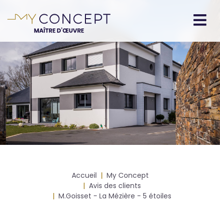
Aller
au
contenu
Navigation
principal
principale
Fil
Accueil
My Concept
d'Ariane
Avis des clients
M.Goisset - La Mézière - 5 étoiles