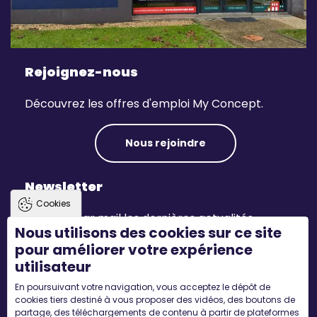
Rejoignez-nous
Découvrez les offres d'emploi My Concept.
Nous rejoindre
Newsletter
Cookies
Recevez par mail les dernières actualités.
Nous utilisons des cookies sur ce site
pour améliorer votre expérience
S'inscrire
utilisateur
En poursuivant votre navigation, vous acceptez le dépôt de
Suivez-nous
cookies tiers destiné à vous proposer des vidéos, des boutons de
partage, des téléchargements de contenu à partir de plateformes