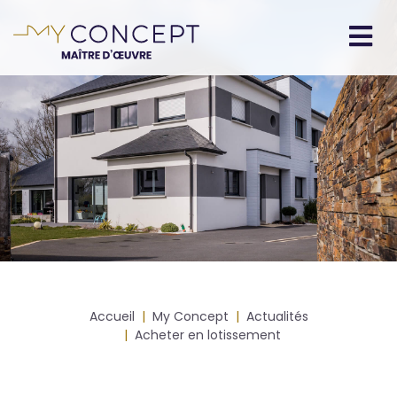
Aller
au
contenu
Navigation
principal
principale
Fil
Accueil
My Concept
Actualités
d'Ariane
Acheter en lotissement