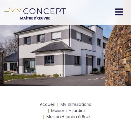
Aller
au
contenu
Navigation
principal
principale
Fil
Accueil
My Simulations
d'Ariane
Maisons + jardins
Maison + jardin à Bruz