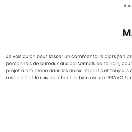
Fil
Acc
d'Ariane
M
Body
Je vois qu’on peut laisser un commentaire alors j’en pro
personnels de bureaux aux personnels de terrain, pour l
projet a été mené dans les délais impartis et toujours 
respecté et le suivi de chantier bien assuré. BRAVO !