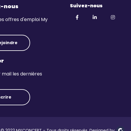
Suivez-nous
z-nous
es offres d'emploi My
ejoindre
er
mail les dernières
scrire
© 2022 MYCONCEPT - Tous droits réservés. Designed by