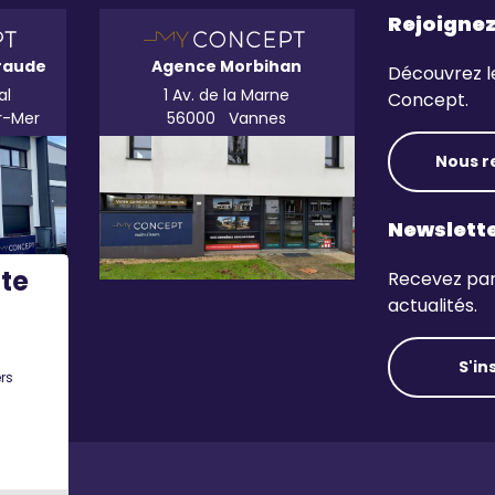
Rejoigne
raude
Agence Morbihan
Découvrez l
al
1 Av. de la Marne
Concept.
r-Mer
56000
Vannes
Nous r
Newslett
ite
Recevez par 
actualités.
S'in
rs