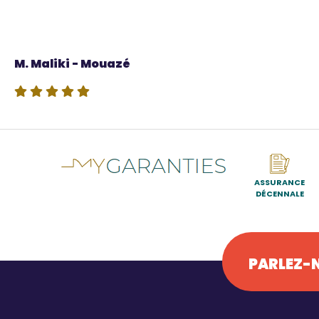
Source
M. Maliki - Mouazé
ASSURANCE
DÉCENNALE
PARLEZ-N