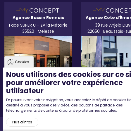
Agence Bassin Rennais
Agence Côte d'Éme
Face SUPER U - ZA la Métairie
39 rue Anjela Duv
35520
Melesse
22650
Beaussais-su
Cookies
Nous utilisons des cookies sur ce s
pour améliorer votre expérience
utilisateur
En poursuivant votre navigation, vous acceptez le dépôt de cookies tie
destiné à vous proposer des vidéos, des boutons de partage, des
téléchargements de contenu à partir de plateformes sociales.
Plus d'infos
Accueil
Mentions légales
Plan du site